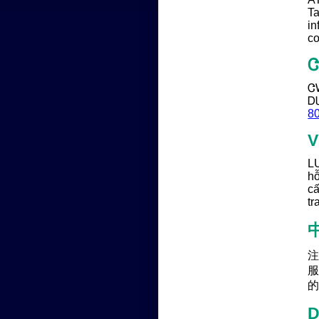
Ta
in
co
Ꮳ
Ꭰ
8
V
LƯ
hỗ
cấ
tr
注
D