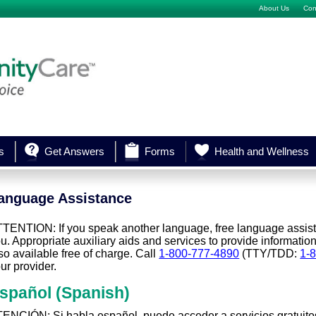
About Us
Con
s
Get Answers
Forms
Health and Wellness
anguage Assistance
TENTION: If you speak another language, free language assista
u. Appropriate auxiliary aids and services to provide informatio
so available free of charge. Call
1-800-777-4890
(TTY/TDD:
1-
ur provider.
spañol
(Spanish)
ENCIÓN: Si habla español, puede acceder a servicios gratuitos