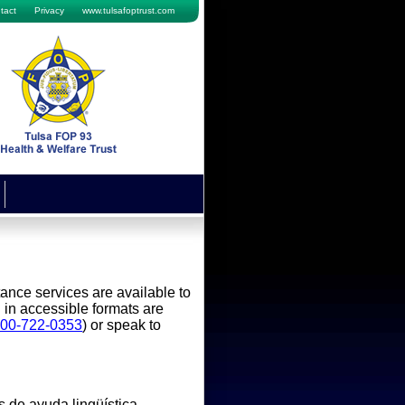
tact
Privacy
www.tulsafoptrust.com
nce services are available to
n in accessible formats are
800-722-0353
) or speak to
 de ayuda lingüística.