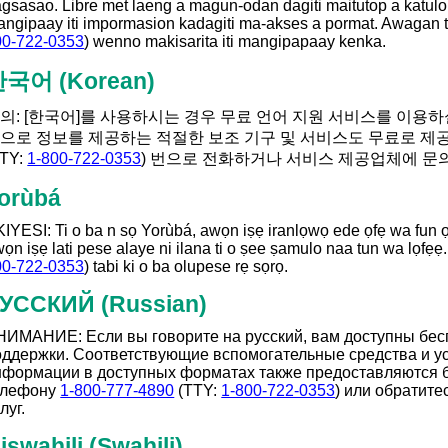
gsasao. Libre met laeng a magun-odan dagiti maitutop a katulo
ngipaay iti impormasion kadagiti ma-akses a pormat. Awagan 
00-722-0353
) wenno makisarita iti mangipapaay kenka.
한국어
(Korean)
의: [한국어]를 사용하시는 경우 무료 언어 지원 서비스를 이용하
으로 정보를 제공하는 적절한 보조 기구 및 서비스도 무료로 제
TTY:
1-800-722-0353
) 번으로 전화하거나 서비스 제공업체에 문
orùbá
IYESI: Ti o ba n sọ Yorùbá, awọn iṣẹ iranlọwọ ede ọfẹ wa fun ọ.
ọn iṣẹ lati pese alaye ni ilana ti o ṣee ṣamulo naa tun wa lọfẹẹ
00-722-0353
) tabi ki o ba olupese rẹ sọrọ.
РУССКИЙ
(Russian)
НИМАНИЕ: Если вы говорите на русский, вам доступны бес
оддержки. Соответствующие вспомогательные средства и у
нформации в доступных форматах также предоставляются б
елефону
1-800-777-4890
(TTY:
1-800-722-0353
) или обратите
луг.
iswahili
(Swahili)