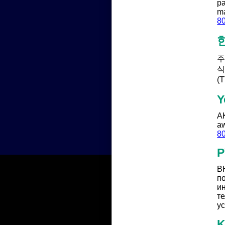
pa
ma
8
주
식
(
Y
AK
aw
8
В
п
и
т
ус
K