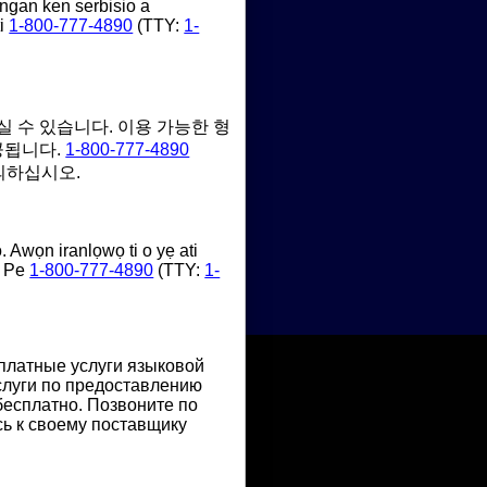
ngan ken serbisio a
ti
1-800-777-4890
(TTY:
1-
실 수 있습니다. 이용 가능한 형
공됩니다.
1-800-777-4890
의하십시오.
 Awọn iranlọwọ ti o yẹ ati
. Pe
1-800-777-4890
(TTY:
1-
платные услуги языковой
слуги по предоставлению
есплатно. Позвоните по
сь к своему поставщику