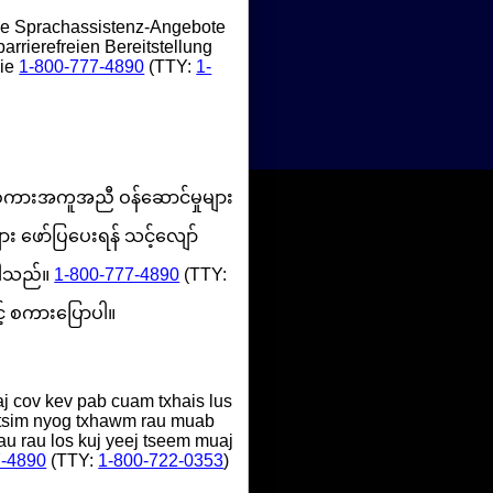
e Sprachassistenz-Angebote
arrierefreien Bereitstellung
Sie
1-800-777-4890
(TTY:
1-
ကားအကူအညီ ဝန်ဆောင်မှုများ
ား ဖော်ပြပေးရန် သင့်လျော်
်ပါသည်။
1-800-777-4890
(TTY:
င့် စကားပြောပါ။
cov kev pab cuam txhais lus
s tsim nyog txhawm rau muab
u rau los kuj yeej tseem muaj
7-4890
(TTY:
1-800-722-0353
)