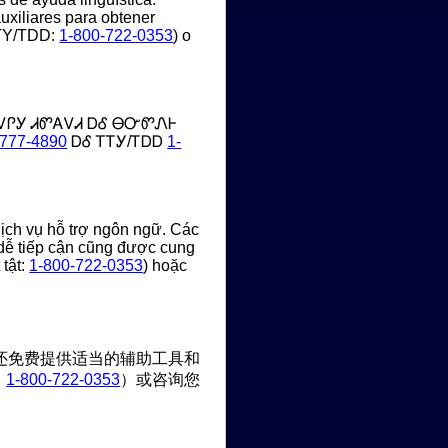
auxiliares para obtener
TY/TDD:
1-800-722-0353
) o
ᏙᎵᎩ ᏗᏛᎪᏙᏗ ᎠᎴ ᎾᏅᏛᏁᎰ
-777-4890
ᎠᎴ ᎢᎢᎩ/ᎢᎠᎠ
1-
dịch vụ hỗ trợ ngôn ngữ. Các
 dễ tiếp cận cũng được cung
tật:
1-800-722-0353
) hoặc
还免费提供适当的辅助工具和
：
1-800-722-0353
）或咨询您