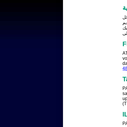
ئل
يم
لى
F
AT
vo
da
4
T
PA
sa
u
(
I
PA