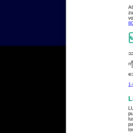
A
zu
vo
8
မ
သ
ကိ
သေ
1
L
LU
pu
lu
pa
lo