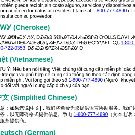
mbién puede recibir, sin costo alguno, servicios y dispositivos 
formación en formatos accesibles. Llame al
1-800-777-4890
(T
nsulte con su proveedor.
ᏣᎳᎩ
(Cherokee)
ᎳᎩ ᎯᏬᏂᏍᎩ ᏱᎩ, ᎠᏯᏍᏊ ᎦᏬᏂᎯᎢᏍᏗ ᏗᏂᏍᏕᎵᏍ ᎤᎾᏓᏞᎦ ᎠᏁᏙᎰ Ꮧ
ᏓᏁᎳᏁᏗ ᎠᎾᏓᏃᏍᎰ ᏧᏓᎴᎿ ᏱᎬᏁᏗ ᎠᏍᏊ ᎠᏎᏊ ᎾᏅᏛᏁᎰᎢ. ᏩᏓ
1-800
00-722-0353
, ᎠᎴ ᏍᏊ ᏫᎵᏃᎮᏗ ᏍᏕᎵᏍᎩ.Ꮳ
iệt
(Vietnamese)
U Ý: Nếu bạn nói tiếng Việt, chúng tôi cung cấp miễn phí các 
 trợ dịch vụ phù hợp để cung cấp thông tin theo các định dạng
p miễn phí. Vui lòng gọi theo số
1-800-777-4890
(Người khuyết 
ao đổi với người cung cấp dịch vụ của bạn.
中文
(Simplified Chinese)
意：如果您说[中文]，我们将免费为您提供语言协助服务。我们
服务，以无障碍格式提供信息。致电
1-800-777-4890
（文本电话
的服务提供商。
eutsch
(German)