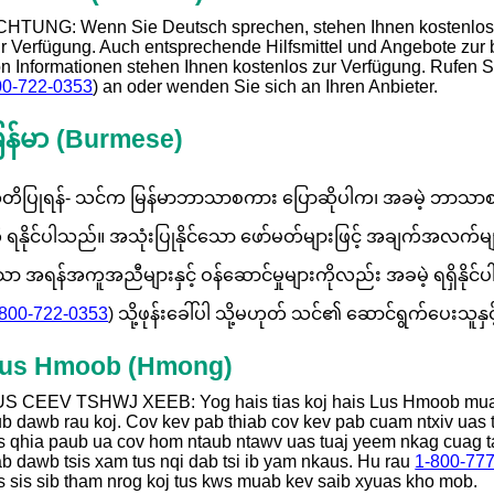
CHTUNG: Wenn Sie Deutsch sprechen, stehen Ihnen kostenlos
r Verfügung. Auch entsprechende Hilfsmittel und Angebote zur b
n Informationen stehen Ihnen kostenlos zur Verfügung. Rufen 
00-722-0353
) an oder wenden Sie sich an Ihren Anbieter.
ြန်မာ
(Burmese)
တိပြုရန်- သင်က မြန်မာဘာသာစကား ပြောဆိုပါက၊ အခမဲ့ ဘာသာစ
ု ရနိုင်ပါသည်။ အသုံးပြုနိုင်သော ဖော်မတ်များဖြင့် အချက်အလက်မျ
ာ အရန်အကူအညီများနှင့် ဝန်ဆောင်မှုများကိုလည်း အခမဲ့ ရရှိနိုင
-800-722-0353
) သို့ဖုန်းခေါ်ပါ သို့မဟုတ် သင်၏ ဆောင်ရွက်ပေးသူနှ
us Hmoob
(Hmong)
S CEEV TSHWJ XEEB: Yog hais tias koj hais Lus Hmoob muaj 
b dawb rau koj. Cov kev pab thiab cov kev pab cuam ntxiv ua
s qhia paub ua cov hom ntaub ntawv uas tuaj yeem nkag cuag ta
b dawb tsis xam tus nqi dab tsi ib yam nkaus. Hu rau
1-800-77
s sis sib tham nrog koj tus kws muab kev saib xyuas kho mob.